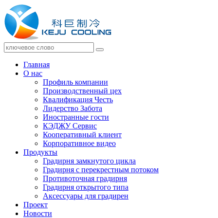
Главная
О нас
Профиль компании
Производственный цех
Квалификация Честь
Лидерство Забота
Иностранные гости
КЭДЖУ Сервис
Кооперативный клиент
Корпоративное видео
Продукты
Градирня замкнутого цикла
Градирня с перекрестным потоком
Противоточная градирня
Градирня открытого типа
Аксессуары для градирен
Проект
Новости