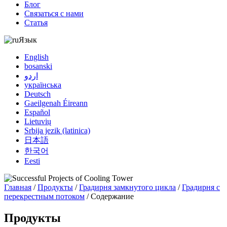
Блог
Связаться с нами
Статья
Язык
English
bosanski
اردو
українська
Deutsch
Gaeilgenah Éireann
Español
Lietuvių
Srbija jezik (latinica)
日本語
한국어
Eesti
Главная
/
Продукты
/
Градирня замкнутого цикла
/
Градирня с
перекрестным потоком
/ Содержание
Продукты